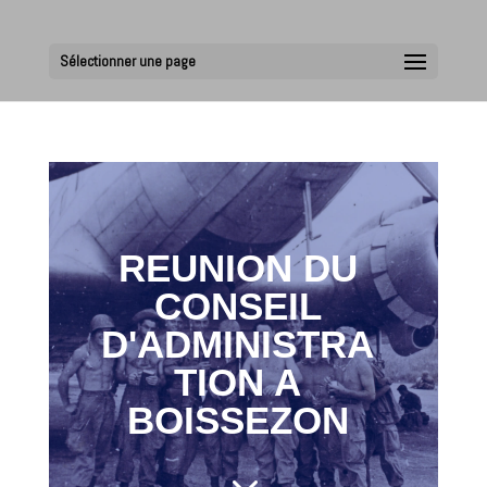
Sélectionner une page
REUNION DU
CONSEIL
D'ADMINISTRA
TION A
BOISSEZON
3