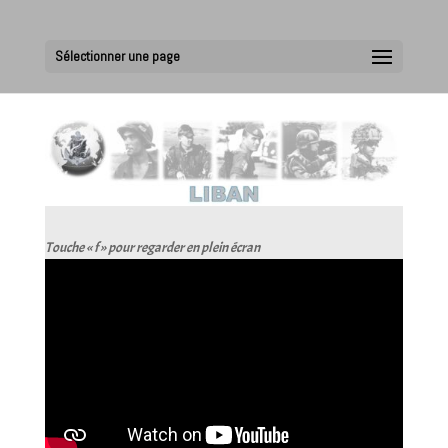
Sélectionner une page
Touche « f » pour regarder en plein écran